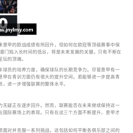
来意甲的欧战成绩有所回升，但如何在欧冠等顶级赛事中保
的豪门陷入长时间的低谷，将是未来发展的关键。只有不断在
足坛的顶端。
年球员的培养力度，确保球队的长期竞争力。尽管意甲有一
意甲在青训方面仍有很大的提升空间。若能够进一步提高青
员，进一步增强联赛的整体水平。
力无疑正在逐步回升。然而，联赛能否在未来继续保持这一
在国际赛场上的表现。只有在这三个方面不断提升，意甲才
须面对并克服一系列挑战。这包括如何平衡各俱乐部之间的