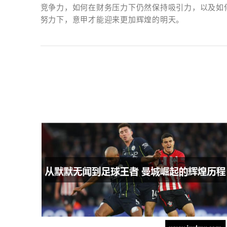
竞争力，如何在财务压力下仍然保持吸引力，以及如
努力下，意甲才能迎来更加辉煌的明天。