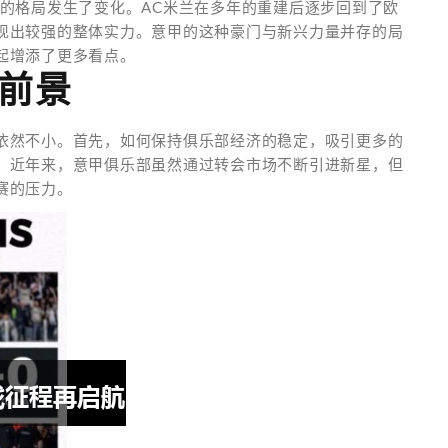
的格局发生了变化。AC米兰在多年的重建后逐步回到了欧
现出较强的整体实力。意甲的这种豪门与新兴力量并存的局
起增添了更多看点。
前景
依然不小。首先，如何保持俱乐部经济的稳定，吸引更多的
。近年来，意甲俱乐部虽然通过转会市场不断引进新星，但
赛的压力。