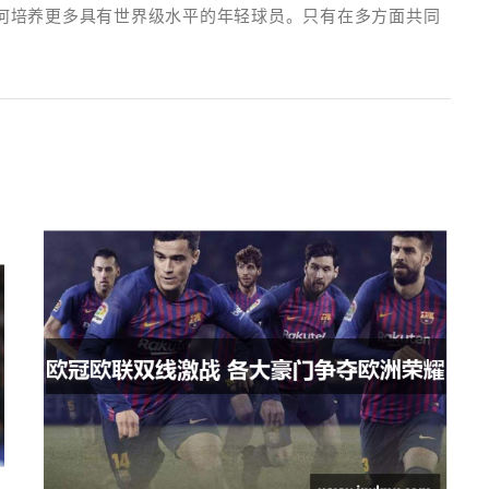
何培养更多具有世界级水平的年轻球员。只有在多方面共同