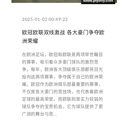
2025-01-02 00:49:22
欧冠欧联双线激战 各大豪门争夺欧
洲荣耀
在欧洲足坛，欧冠和欧联是两项举世瞩目
的赛事，吸引着众多豪门球队的激烈竞
争。每年，欧洲各大顶级俱乐部都将目光
投向这两项赛事，争夺属于自己的欧洲荣
耀。欧冠作为欧洲俱乐部最重要的赛事，
不仅是各大豪门的竞技场，也代表着欧洲
足球的最高荣誉。而欧联则是实力较弱的
球队争夺的宝贵机会，它为球队提供了更
广阔的舞台与竞...