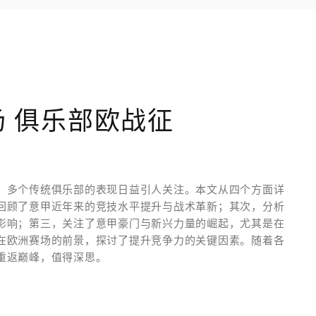
 俱乐部欧战征
，多个传统俱乐部的表现日益引人关注。本文从四个方面详
回顾了意甲近年来的竞技水平提升与战术革新；其次，分析
影响；第三，关注了意甲豪门与新兴力量的崛起，尤其是在
在欧洲赛场的前景，探讨了提升竞争力的关键因素。随着各
重返巅峰，值得深思。