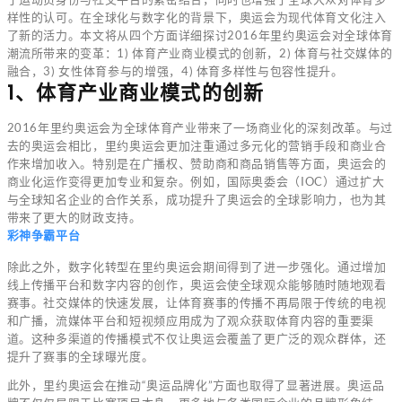
样性的认可。在全球化与数字化的背景下，奥运会为现代体育文化注入
了新的活力。本文将从四个方面详细探讨2016年里约奥运会对全球体育
潮流所带来的变革：1) 体育产业商业模式的创新，2) 体育与社交媒体的
融合，3) 女性体育参与的增强，4) 体育多样性与包容性提升。
1、体育产业商业模式的创新
2016年里约奥运会为全球体育产业带来了一场商业化的深刻改革。与过
去的奥运会相比，里约奥运会更加注重通过多元化的营销手段和商业合
作来增加收入。特别是在广播权、赞助商和商品销售等方面，奥运会的
商业化运作变得更加专业和复杂。例如，国际奥委会（IOC）通过扩大
与全球知名企业的合作关系，成功提升了奥运会的全球影响力，也为其
带来了更大的财政支持。
彩神争霸平台
除此之外，数字化转型在里约奥运会期间得到了进一步强化。通过增加
线上传播平台和数字内容的创作，奥运会使全球观众能够随时随地观看
赛事。社交媒体的快速发展，让体育赛事的传播不再局限于传统的电视
和广播，流媒体平台和短视频应用成为了观众获取体育内容的重要渠
道。这种多渠道的传播模式不仅让奥运会覆盖了更广泛的观众群体，还
提升了赛事的全球曝光度。
此外，里约奥运会在推动“奥运品牌化”方面也取得了显著进展。奥运品