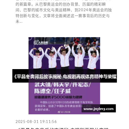
的新篇章。从巴黎奥运会的创办背景、历届的精彩瞬
间、巴黎的城市文化与奥运精神、到2024年奥运会的独
特创新与变化，文章将全面阐述这一赛事背后的历史与
未...
2025-08-31 19:11:56