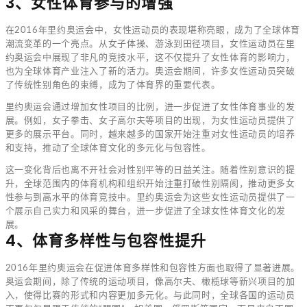
3、女性体育参与的增强
在2016年里约奥运会中，女性运动员的表现堪称亮眼，成为了全球体育
潮流变革的一个亮点。从女子体操、游泳到田径项目，女性运动员在里
约奥运会中展现了非凡的竞技水平，这不仅提升了女性体育的影响力，
也为全球体育产业注入了新的活力。奥运会期间，许多女性运动员突破
了传统性别角色的束缚，成为了体育界的重要代表。
里约奥运会通过增加女性项目的比例，进一步促进了女性体育事业的发
展。例如，女子拳击、女子高尔夫等项目的出现，为女性运动员提供了
更多的展示平台。同时，越来越多的国家开始注重对女性运动员的培养
和支持，推动了全球体育文化的多元化与包容性。
这一变化背后也离不开社会对性别平等的日益关注。随着性别意识的提
升，全球范围内的体育机构和组织开始注重打破性别隔阂，推动更多女
性参与到高水平的体育竞技中。里约奥运会为这些女性运动员提供了一
个展示自己实力和风采的舞台，进一步促进了全球女性体育文化的发
展。
4、体育多样性与包容性提升
2016年里约奥运会在促进体育多样性和包容性方面也取得了显著进展。
奥运会期间，除了传统的运动项目，像高尔夫、橄榄球等新兴项目的加
入，使得比赛的形式和内容更加多元化。与此同时，全球各国的运动员