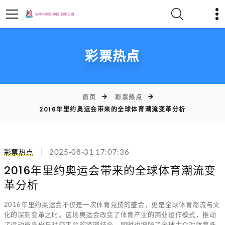
彩票热点
首页
彩票热点
2016年里约奥运会带来的全球体育潮流变革分析
彩票热点
2025-08-31 17:07:36
2016年里约奥运会带来的全球体育潮流变
革分析
2016年里约奥运会不仅是一次体育竞技的盛会，更是全球体育潮流与文
化的深刻变革之时。这场奥运会改变了体育产业的商业运作模式，推动
了运动员身份与社交平台的紧密结合，同时也增强了全球大众对体育多