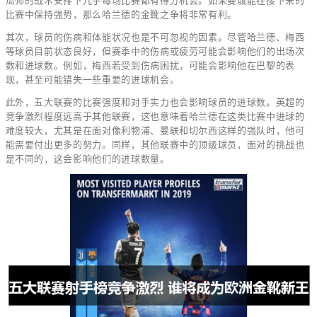
瓜帅的战术安排下几乎每场比赛都有得分机会。如果曼城能在接下来的
比赛中保持强势，那么哈兰德的金靴之争将非常有利。
其次，球员的伤病和体能状况也是不可忽视的因素。尽管哈兰德、梅西
等球员目前状态良好，但赛季中的伤病或疲劳可能会影响他们的出场次
数和进球数。例如，梅西若受到伤病困扰，可能会影响他在巴黎的表
现，甚至可能错失一些重要的进球机会。
此外，五大联赛的比赛强度和对手实力也会影响球员的进球数。英超的
竞争激烈程度远高于其他联赛，这也意味着哈兰德在这类比赛中进球的
难度较大，尤其是在面对像利物浦、曼联和切尔西这样的强队时，他可
能需要付出更多的努力。同样，其他联赛中的顶级球员，面对的挑战也
是不同的，这会影响他们的进球数量。