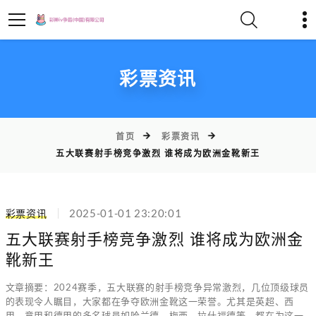
彩票资讯
首页
彩票资讯
五大联赛射手榜竞争激烈 谁将成为欧洲金靴新王
彩票资讯
2025-01-01 23:20:01
五大联赛射手榜竞争激烈 谁将成为欧洲金
靴新王
文章摘要：2024赛季，五大联赛的射手榜竞争异常激烈，几位顶级球员
的表现令人瞩目，大家都在争夺欧洲金靴这一荣誉。尤其是英超、西
甲、意甲和德甲的多名球员如哈兰德、梅西、拉什福德等，都在为这一