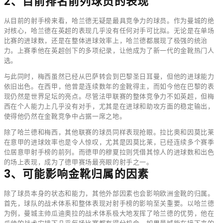
2、目前排名前列球员的表现
从目前的射手榜来看，哈兰德无疑是最具竞争力的球员。作为曼城的绝
对核心，哈兰德在英超的表现几乎没有任何对手可比拟。无论是在单场
比赛的进球数，还是在整体进球效率上，哈兰德都展现了极强的统治
力。上赛季他在英超创下的多项纪录，让他成为了新一代的金靴热门人
选。
与此同时，梅西虽然已经从巴萨转会到巴黎圣日耳曼，但他的进球能力
依旧出色。在西甲，他曾是连续数年的金靴得主，而如今他在巴黎的表
现仍然是世界足坛的亮点。尽管法甲联赛的整体竞争力不如英超，但梅
西在个人能力上几乎没有对手，尤其是在进球和助攻方面的稳定输出，
使得他仍然在金靴竞争中占据一席之地。
除了哈兰德和梅西，其他联赛的球员同样表现抢眼。拉比奥和因莫比莱
在意甲的进球效率也是令人惊叹，尤其是因莫比莱，已经连续多个赛季
位居意甲射手榜的前列。而德甲的穆夏拉则凭借其惊人的进球数和出色
的场上表现，成为了德甲赛场最亮眼的射手之一。
3、可能影响金靴归属的因素
除了球员本身的状态和能力，其他外部因素也会影响欧洲金靴的归属。
首先，球队的战术体系和整体表现对射手榜的影响至关重要。以哈兰德
为例，曼城主帅瓜迪奥拉的战术体系极大地发挥了哈兰德的优势，他在