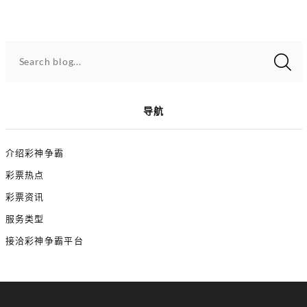
Search blog...
导航
介绍彩神争霸
彩票热点
彩票资讯
服务类型
接洽彩神争霸平台